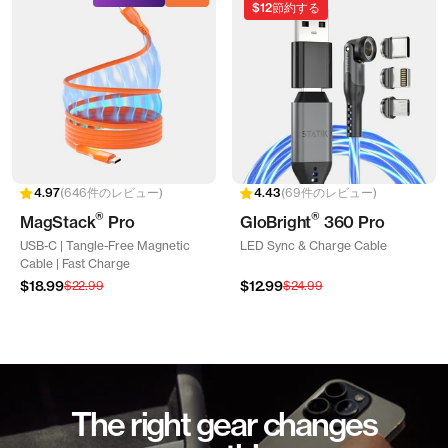
$12
節約する
646件のレビュー
69件のレビュー
®
®
MagStack
Pro
GloBright
360 Pro
USB-C | Tangle-Free Magnetic
LED Sync & Charge Cable
Cable | Fast Charge
セ
セ
$18.99
通
$12.99
通
$22.99
$24.99
ー
ー
常
常
ル
ル
価
価
価
価
格
格
格
格
The right gear changes