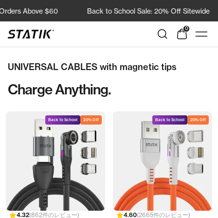
コ
rders Above $60
Back to School Sale: 20% Off Sitewide
ン
テ
0
Shop
ナ
ン
Statik
ビ
ツ
ゲ
UNIVERSAL CABLES with magnetic tips
へ
ー
ス
Charge Anything.
シ
キ
ョ
ッ
ン
プ
Back to School
20% Off
Back to School
20% Off
862件のレビュー
2665件のレビュー