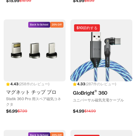
セ
セ
$15.99
通
$4.99
通
$19.99
$5.99
ー
ー
常
常
ル
ル
価
価
価
価
格
格
格
格
Back to School
20% Off
$10
節約する
258件のレビュー
287件のレビュー
マグネット チップ プロ
®
GloBright
360
Statik 360 Pro 用スペア磁気コネ
ユニバーサル磁気充電ケーブル
クタ
セ
セ
$6.99
通
$4.99
通
$7.99
$14.99
ー
ー
常
常
ル
ル
価
価
価
価
格
格
格
格
Back to School
20% Off