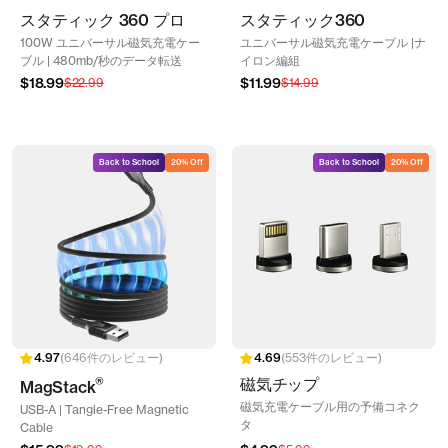
スタティック 360 プロ
スタティック360
100W ユニバーサル磁気充電ケー
ユニバーサル磁気充電ケーブル |ナ
ブル | 480mb/秒のデータ転送
イロン編組
セ
セ
$18.99
通
$11.99
通
$22.99
$14.99
ー
ー
常
常
ル
ル
価
価
価
価
格
格
格
格
Back to School
20% Off
Back to School
20% Off
646件のレビュー
553件のレビュー
®
磁気チップ
MagStack
磁気充電ケーブル用の予備コネク
USB-A | Tangle-Free Magnetic
タ
Cable