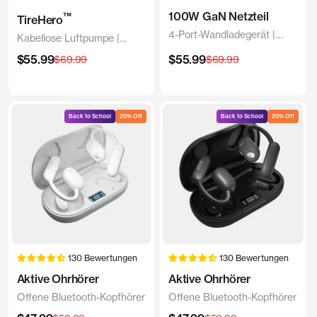
100W GaN Netzteil
™
TireHero
4-Port-Wandladegerät |
Kabellose Luftpumpe |
Universell und kompakt
Tragbarer Reifenfüller
Angebotspreis
Angebotspreis
$55.99
Regulärer
$55.99
Regulärer
$69.99
$69.99
Preis
Preis
Back to School
20% Off
Back to School
20% Off
130 Bewertungen
130 Bewertungen
Aktive Ohrhörer
Aktive Ohrhörer
Offene Bluetooth-Kopfhörer
Offene Bluetooth-Kopfhörer