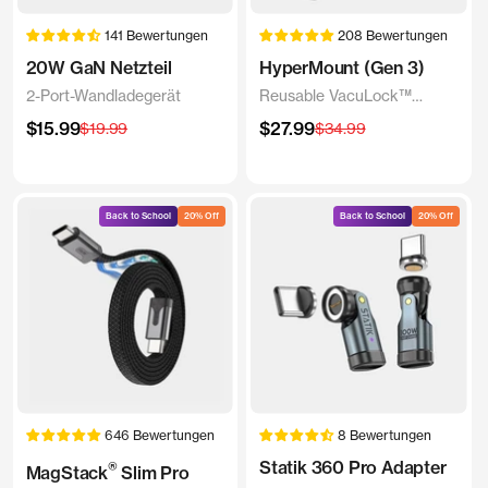
141 Bewertungen
208 Bewertungen
20W GaN Netzteil
HyperMount (Gen 3)
2-Port-Wandladegerät
Reusable VacuLock™
Magnetic Mount
Angebotspreis
Angebotspreis
$15.99
Regulärer
$27.99
Regulärer
$19.99
$34.99
Preis
Preis
Back to School
20% Off
Back to School
20% Off
646 Bewertungen
8 Bewertungen
Statik 360 Pro Adapter
®
MagStack
Slim Pro