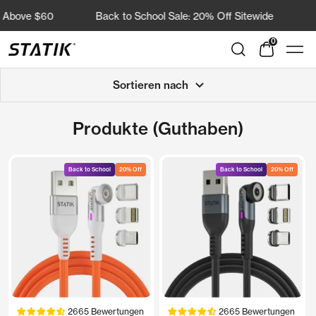
Direkt
ove $60
Back to School Sale: 20% Off Sitewide
Fre
zum
Inhalt
0
Shop
Navi
Statik
Sortieren nach
Produkte (Guthaben)
Back to School
20% Off
Back to School
20% Off
2665 Bewertungen
2665 Bewertungen