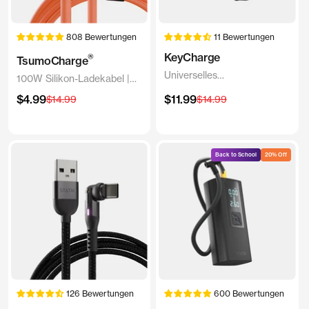
808 Bewertungen
11 Bewertungen
KeyCharge
®
TsumoCharge
Universelles
100W Silikon-Ladekabel |
Schnellladekabel
Orange
Angebotspreis
Angebotspreis
$4.99
Regulärer
$11.99
Regulärer
$14.99
$14.99
Preis
Preis
Back to School
20% Off
126 Bewertungen
600 Bewertungen