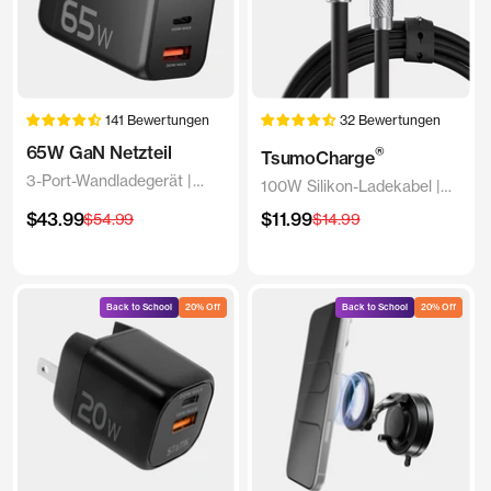
141 Bewertungen
32 Bewertungen
65W GaN Netzteil
®
TsumoCharge
3-Port-Wandladegerät |
100W Silikon-Ladekabel |
Universell und kompakt
Schwarz
Angebotspreis
Angebotspreis
$43.99
Regulärer
$11.99
Regulärer
$54.99
$14.99
Preis
Preis
Back to School
20% Off
Back to School
20% Off