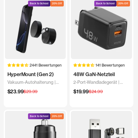
Back to School
20% Off
Back to School
20% Off
2441 Bewertungen
141 Bewertungen
HyperMount (Gen 2)
48W GaN-Netzteil
Vakuum-Autohalterung |
2-Port-Wandladegerät |
Kompatibel mit allen
Universell und kompakt
Angebotspreis
Angebotspreis
$23.99
Regulärer
$19.99
Regulärer
$29.99
$24.99
Smartphones
Preis
Preis
Back to School
20% Off