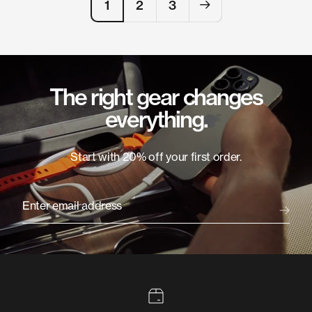
1
2
3
The right gear changes
everything.
Start with 20% off your first order.
Enter email address