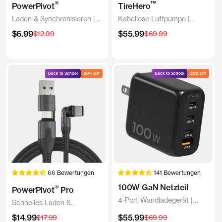
®
™
PowerPivot
TireHero
Laden & Synchronisieren |
Kabellose Luftpumpe |
Drehbare Spitze
Tragbarer Reifenfüller
Angebotspreis
Angebotspreis
$6.99
Regulärer
$55.99
Regulärer
$12.99
$69.99
Preis
Preis
Back to School
20% Off
Back to School
20% Off
66 Bewertungen
141 Bewertungen
100W GaN Netzteil
®
PowerPivot
Pro
4-Port-Wandladegerät |
Schnelles Laden &
Universell und kompakt
Synchronisieren | Drehbare
Angebotspreis
Angebotspreis
$14.99
Regulärer
$55.99
Regulärer
$17.99
$69.99