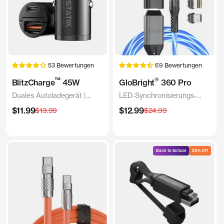
53 Bewertungen
69 Bewertungen
™
®
BlitzCharge
45W
GloBright
360 Pro
Duales Autoladegerät |
LED-Synchronisierungs-
Universell und kompakt
und Ladekabel
Angebotspreis
Angebotspreis
$11.99
Regulärer
$12.99
Regulärer
$13.99
$24.99
Preis
Preis
Back to School
20% Off