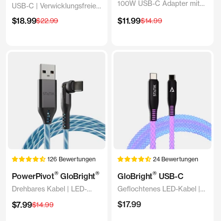
100W USB-C Adapter mit
USB-C | Verwicklungsfreies
magnetischer Lade- und
Magnet-Nylon | Schnelles
Angebotspreis
Angebotspreis
$18.99
Regulärer
$11.99
Regulärer
$22.99
$14.99
Synchronisierungsfunktion
Laden
Preis
Preis
126 Bewertungen
24 Bewertungen
®
®
®
PowerPivot
GloBright
GloBright
USB-C
Drehbares Kabel | LED-
Geflochtenes LED-Kabel |
Leuchten
100W BlitzCharge | USB-C
Angebotspreis
Angebotspreis
$17.99
$7.99
Regulärer
$14.99
Preis