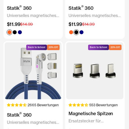
®
®
Statik
360
Statik
360
Universelles magnetisches
Universelles magnetisches
Ladekabel | Nylongeflecht
Ladekabel | Nylongeflecht
Angebotspreis
Angebotspreis
$11.99
Regulärer
$11.99
Regulärer
$14.99
$14.99
Preis
Preis
Blaze
Black
Navy
Blaze
Black
Navy
Orange
Orange
Back to School
20% Off
Back to School
20% Off
2665 Bewertungen
553 Bewertungen
Magnetische Spitzen
®
Statik
360
Ersatzstecker für
Universelles magnetisches
magnetische Ladekabel
Ladekabel | Nylongeflecht