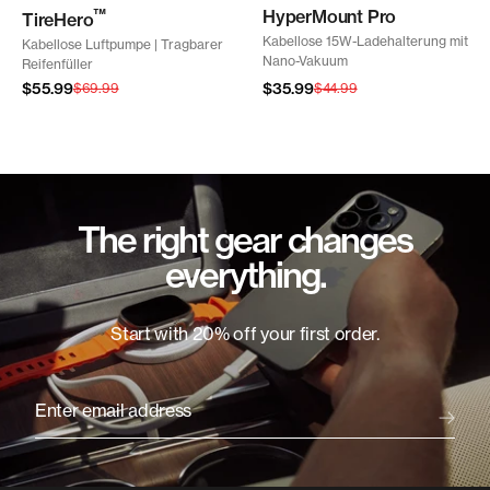
™
HyperMount Pro
TireHero
Kabellose 15W-Ladehalterung mit
Kabellose Luftpumpe | Tragbarer
Nano-Vakuum
Reifenfüller
Angebotspreis
Angebotspreis
$55.99
Regulärer
$35.99
Regulärer
$69.99
$44.99
Preis
Preis
The right gear changes
everything.
Start with 20% off your first order.
Enter email address