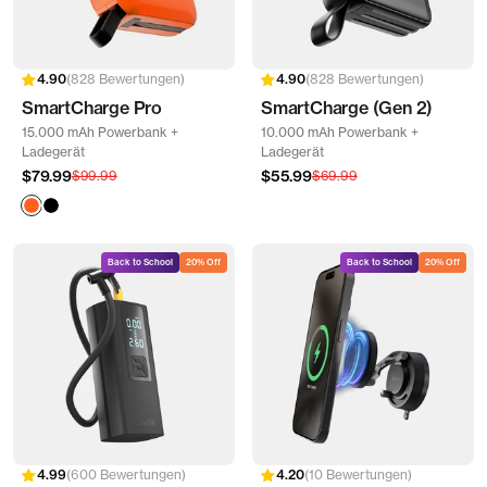
828 Bewertungen
828 Bewertungen
SmartCharge Pro
SmartCharge (Gen 2)
15.000 mAh Powerbank +
10.000 mAh Powerbank +
Ladegerät
Ladegerät
Angebotspreis
Angebotspreis
$79.99
Regulärer
$55.99
Regulärer
$99.99
$69.99
Preis
Preis
Blaze
Black
Orange
Back to School
20% Off
Back to School
20% Off
600 Bewertungen
10 Bewertungen