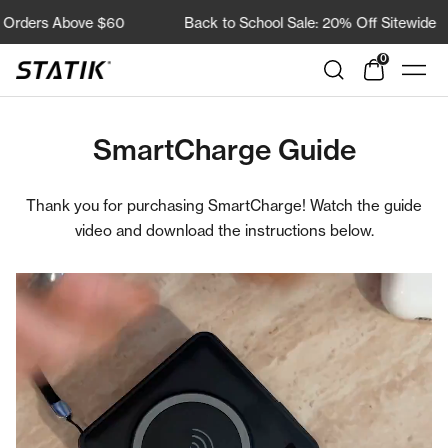
Direkt
rders Above $60
Back to School Sale: 20% Off Sitewide
zum
Inhalt
0
Shop
Navi
Statik
SmartCharge Guide
Thank you for purchasing SmartCharge! Watch the guide
video and download the instructions below.